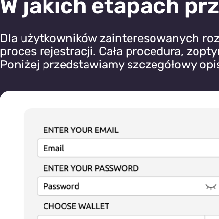
W jakich etapach prz
Dla użytkowników zainteresowanych rozg
proces rejestracji. Cała procedura, zop
Poniżej przedstawiamy szczegółowy opis