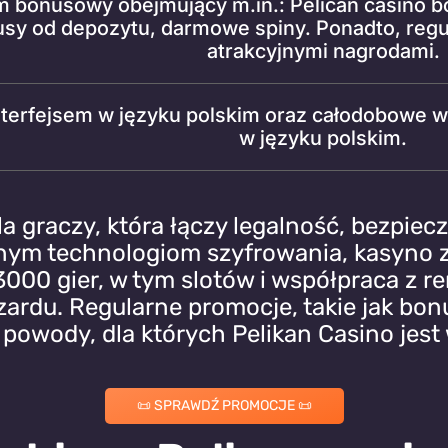
bonusowy obejmujący m.in.: Pelican casino bo
y od depozytu, darmowe spiny. Ponadto, regula
atrakcyjnymi nagrodami.
interfejsem w języku polskim oraz całodobowe wsp
w języku polskim.
a graczy, która łączy legalność, bezpiecz
nym technologiom szyfrowania, kasyno 
000 gier, w tym slotów i współpraca z 
zardu. Regularne promocje, takie jak bon
e powody, dla których Pelikan Casino jest
📜 SPRAWDŹ PROMOCJE 📜