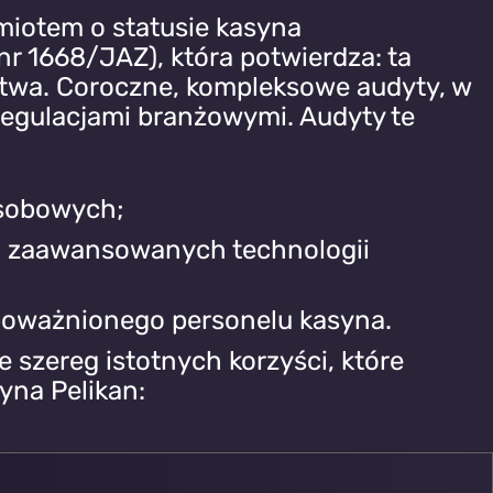
dmiotem o statusie kasyna
r 1668/JAZ), która potwierdza: ta
stwa. Coroczne, kompleksowe audyty, w
regulacjami branżowymi. Audyty te
osobowych;
ą zaawansowanych technologii
poważnionego personelu kasyna.
szereg istotnych korzyści, które
yna Pelikan: