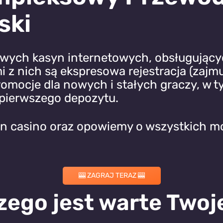
ski
owych kasyn internetowych, obsługujący
i z nich są ekspresowa rejestracja (zajmu
romocje dla nowych i stałych graczy, w t
 pierwszego depozytu.
an casino oraz opowiemy o wszystkich moż
🎰 ZAGRAJ TERAZ 🎰
zego jest warte Twoj