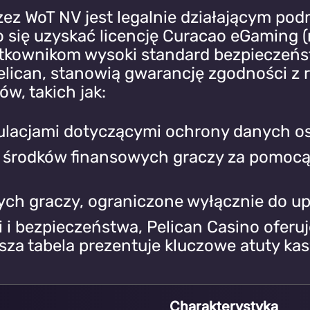
zez WoT NV jest legalnie działającym po
się uzyskać licencję Curacao eGaming (n
żytkownikom wysoki standard bezpieczeń
elican, stanowią gwarancję zgodności z 
w, takich jak:
ulacjami dotyczącymi ochrony danych 
 środków finansowych graczy za pomoc
ych graczy, ograniczone wyłącznie do u
bezpieczeństwa, Pelican Casino oferuje 
sza tabela prezentuje kluczowe atuty kas
Charakterystyka