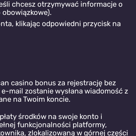
jeśli chcesz otrzymywać informacje o
o obowiązkowe).
nta, klikając odpowiedni przycisk na
an casino bonus za rejestrację bez
s e-mail zostanie wysłana wiadomość z
nane na Twoim koncie.
łaty środków na swoje konto i
łnej funkcjonalności platformy,
tkownika, zlokalizowaną w górnej części