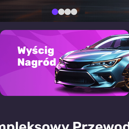
Wyścig
Nagród
ompleksowy Przewod