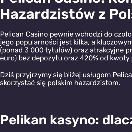
Hazardzistów z Pol
Pelican Casino pewnie wchodzi do czoł
jego popularności jest kilka, a kluczowym
(ponad 3 000 tytułów) oraz atrakcyjne p
euro) bez depozytu oraz 420% od kwoty
Dziś przyjrzymy się bliżej usługom Pelic
skorzystać się polskim hazardzistom.
Pelikan kasyno: dlac