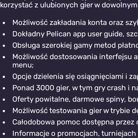
korzystać z ulubionych gier w dowolnym m
Możliwość zakładania konta oraz szy
Dokładny Pelican app user guide, sz
Obsługa szerokiej gamy metod płatnoś
Możliwość dostosowania interfejsu ap
menu;
Opcje dzielenia się osiągnięciami i
Ponad 3000 gier, w tym gry crash i n
Oferty powitalne, darmowe spiny, b
Możliwość testowania gier w trybie 
Całodobowa pomoc dostępna przez cz
Informacje o promocjach, turniejach 