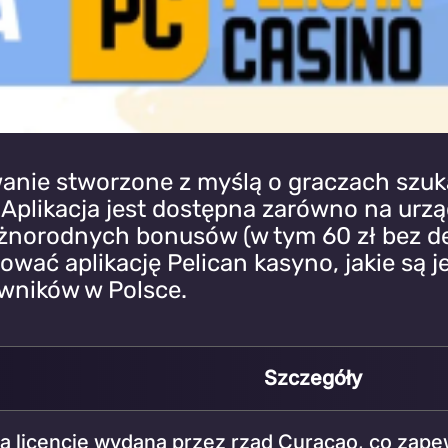
anie stworzone z myślą o graczach szu
Aplikacja jest dostępna zarówno na urząd
żnorodnych bonusów (w tym 60 zł bez de
lować aplikację Pelican kasyno, jakie są j
owników w Polsce.
Szczegóły
a licencję wydaną przez rząd Curacao, co zape