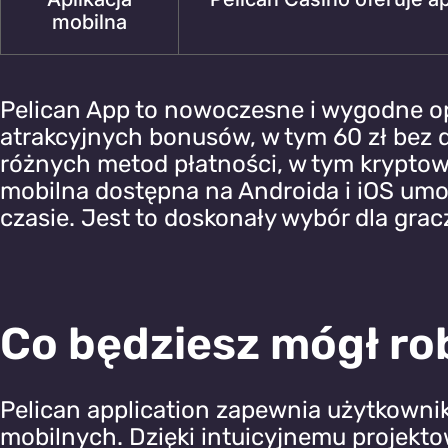
mobilna
Pelican App to nowoczesne i wygodne o
atrakcyjnych bonusów, w tym 60 zł bez de
różnych metod płatności, w tym kryptowa
mobilna dostępna na Androida i iOS umo
czasie. Jest to doskonały wybór dla gra
Co będziesz mógł ro
Pelican application zapewnia użytkowni
mobilnych. Dzięki intuicyjnemu projekt