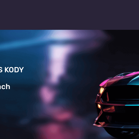
FS KODY
ach