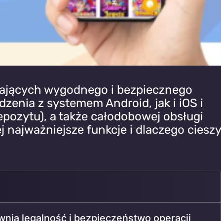
kających wygodnego i bezpiecznego
zenia z systemem Android, jak i iOS i
pozytu), a także całodobowej obsługi
ej najważniejsze funkcje i dlaczego cieszy
wnia legalność i bezpieczeństwo operacji