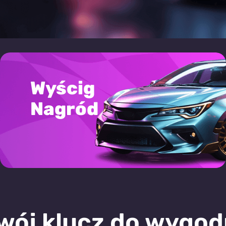
Wyścig
Nagród
Twój klucz do wygod