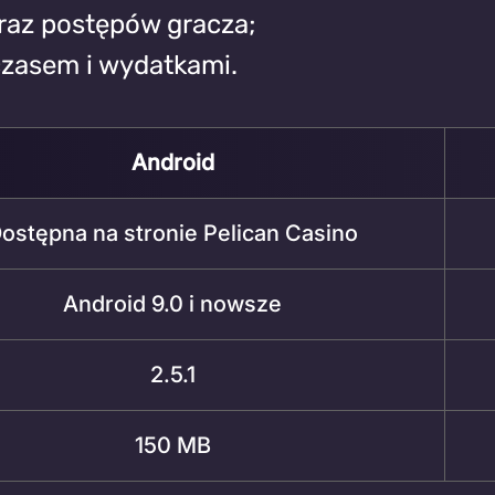
 oraz postępów gracza;
czasem i wydatkami.
Android
ostępna na stronie Pelican Casino
Android 9.0 i nowsze
2.5.1
150 MB