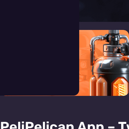
Wyścig
Nagród
PeliPelican App – 