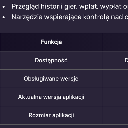
Przegląd historii gier, wpłat, wypłat
Narzędzia wspierające kontrolę nad 
Funkcja
Dostępność
D
Obsługiwane wersje
Aktualna wersja aplikacji
Rozmiar aplikacji